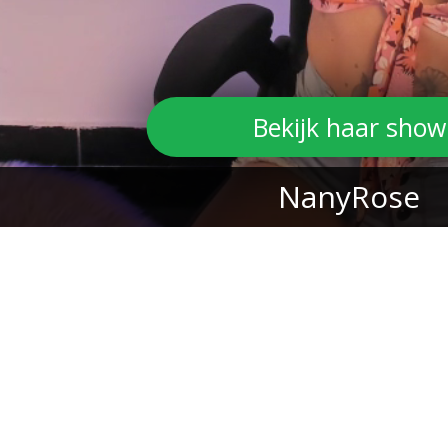
Bekijk haar show
NanyRose