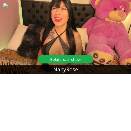
Bekijk haar show
NanyRose