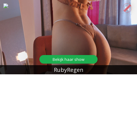
Bekijk haar show
RubyRegen